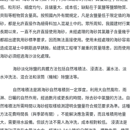
低、粒形好、細度均勻，且儲量大、成本低；缺點在于氯鹽等鹽類物質、
貝殼等輕物質含量高。按照國內外有關規定，凡是含鹽量低于限定值的海
砂，都是允許直接作為細骨料加入混凝土中的。眾所周知，我國建材行業
長期以來，一直不允許直接使用海砂，未經處理的海砂其氯離子含量幾乎
都超出建筑用砂標準要求，因而無法直接使用。使用未經處理的海砂容易
造成混凝土中鋼筋過早銹蝕，給建筑工程埋下嚴重的質量隱患，因而使用
海砂必須經過海沙淡化處理。
海砂淡化除鹽的具體方法包括自然堆積法、浸漬法、灑水法、淡
水沖洗法、混合法和滾筒（機械）除鹽法等。
自然堆積法是將海砂自然堆積到一定厚度，利用大自然風吹、雨
淋、日曬的自然作用，經過數月或更長的時間，除去砂中氯鹽的方法。自
然堆積法所需時間以海砂經取樣檢測證明含鹽量符合規范要求為準。這種
方法花費時間長（與季節有關），不能解決應急需要，而且堆積用地量
大，需要排水設備。但該方法不需人為沖洗，成本相對較低。 浸漬法是