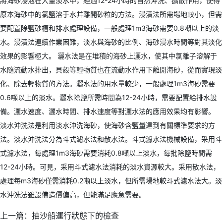
將海砂浸泡在大量淡水中，經過12-24小時的自然沖洗、擴散作用，使得
原本海砂中的氯鹽溶于水并離開砂粒的方法。浸漬法所需場地較小，但需
要配置除鹽砂槽和排水處理設備，一般處理1m3海砂需要0.8噸以上的淡
水。浸漬法連續作業困難，淡水與海砂的比例、海砂浸水時間等對其淡化
效果的影響極大。 灑水法是在堆積的海砂上灑水，使其中氯離子溶解于
水隨流動水排出，貝殼等輕物質也在流動水作用下離開海砂，從而實現淡
化、除去輕物質的方法。灑水法的用水量較少，一般處理1m3海砂需要
0.6噸以上的淡水。灑水除鹽所需時間為12-24小時，需要配置給排水設
備。灑水速度、灑水時間、排水速度等對灑水法的應用效果均有影響。
淡水沖洗法是利用淡水沖洗海砂，使海砂含鹽量達到有關標準要求的方
法。淡水沖洗法分為斗式濾水法和散水法。斗式濾水法機械設備，采用斗
式濾水法，每處理1m3海砂需要消耗0.8噸以上淡水，每批除鹽時間需
12-24小時。可見，采用斗式濾水法消耗的淡水資源較大。采用散水法，
處理每m3海砂僅需消耗0.2噸以上淡水，但所需場地較斗式濾水法大。淡
水沖洗法雖設備造價偏高，但能滿足應急需要。
上一篇：
抽沙船運行狀態下的檢查